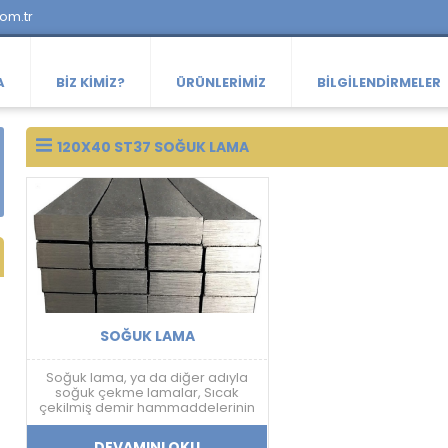
com.tr
A
BIZ KIMIZ?
ÜRÜNLERIMIZ
BILGILENDIRMELER
120X40 ST37 SOĞUK LAMA
SOĞUK LAMA
Soğuk lama, ya da diğer adıyla
soğuk çekme lamalar, Sıcak
çekilmiş demir hammaddelerinin
tekrar bir işlemden geçirilerek,
Esnek ve dayanıklı bir hale
DEVAMINI OKU