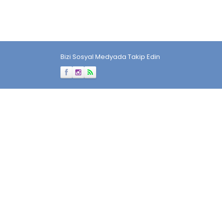
Bizi Sosyal Medyada Takip Edin
Müşteri Temsilcisi
Cevap Yaz