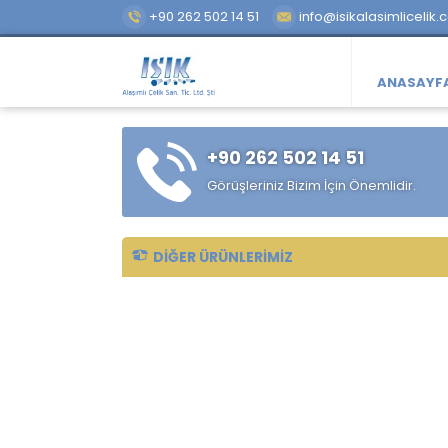
+90 262 502 14 51
info@isikalasimlicelik.
ANASAYF
+90 262 502 14 51
Görüşleriniz Bizim İçin Önemlidir.
DIĞER ÜRÜNLERIMIZ