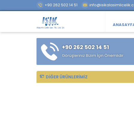
+90 262 502 14 51
info@isikalasimlicelik.
ANASAYF
+90 262 502 14 51
Görüşleriniz Bizim İçin Önemlidir.
DIĞER ÜRÜNLERIMIZ