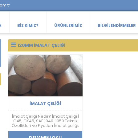
com.tr
A
BIZ KIMIZ?
ÜRÜNLERIMIZ
BILGILENDIRMELER
120MM IMALAT ÇELIĞI
İMALAT ÇELIĞI
İmalat Çeliği Nedir? İmalat Çeliği |
C45, CK45, SAE 1040-1050 Teknik
Özellikleri ve Fiyatları İmalat çeliği;
makine, otomotiv, savunma
sanayi, kalıp ve mekanik sistem
DEVAMINI OKU