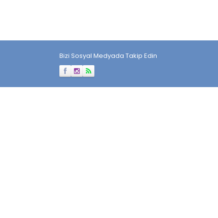
Bizi Sosyal Medyada Takip Edin
Müşteri Temsilcisi
Cevap Yaz