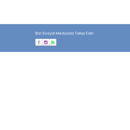
Bizi Sosyal Medyada Takip Edin
Müşteri Temsilcisi
Cevap Yaz