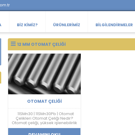
com.tr
A
BIZ KIMIZ?
ÜRÜNLERIMIZ
BILGILENDIRMELER
12 MM OTOMAT ÇELIĞI
OTOMAT ÇELIĞI
11SMn30 | 11SMn30Pb | Otomat
Çelikleri Otomat Çeliği Nedir?
Otomat çeliği, yüksek işlenebilirlik
özelliği sayesinde talaşlı imalat
sektöründe kullanılan özel bir
DEVAMINI OKU