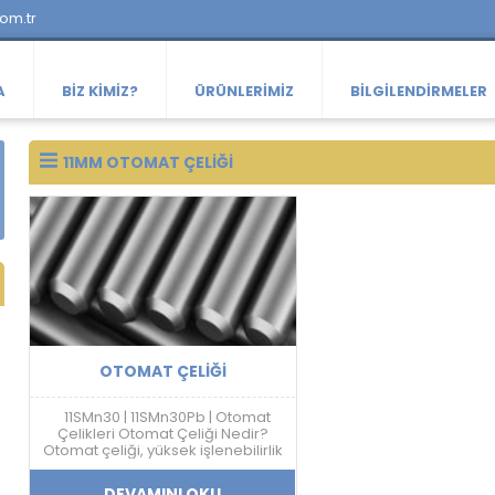
com.tr
A
BIZ KIMIZ?
ÜRÜNLERIMIZ
BILGILENDIRMELER
11MM OTOMAT ÇELIĞI
OTOMAT ÇELIĞI
11SMn30 | 11SMn30Pb | Otomat
Çelikleri Otomat Çeliği Nedir?
Otomat çeliği, yüksek işlenebilirlik
özelliği sayesinde talaşlı imalat
sektöründe kullanılan özel bir
DEVAMINI OKU