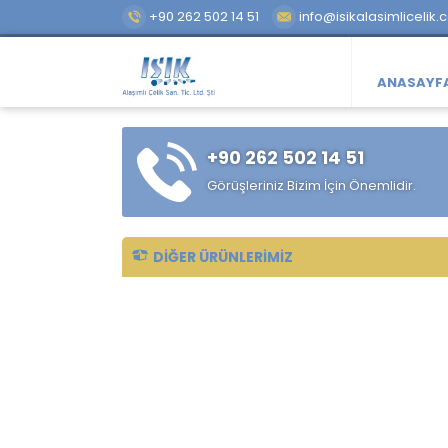
+90 262 502 14 51
info@isikalasimlicelik.
ANASAYF
+90 262 502 14 51
Görüşleriniz Bizim İçin Önemlidir.
DIĞER ÜRÜNLERIMIZ