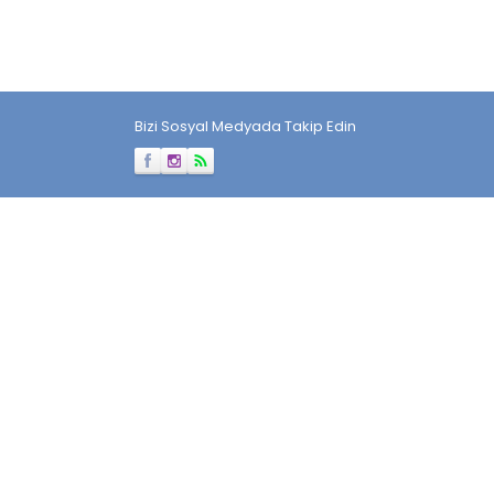
Bizi Sosyal Medyada Takip Edin
Müşteri Temsilcisi
Cevap Yaz