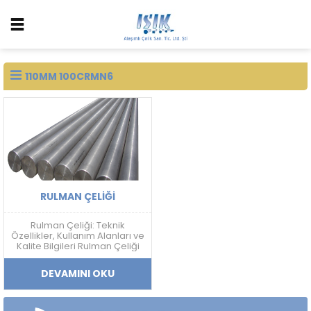
110MM 100CRMN6
RULMAN ÇELIĞI
Rulman Çeliği: Teknik
Özellikler, Kullanım Alanları ve
Kalite Bilgileri Rulman Çeliği
Nedir? Rulman çeliği; yüksek
sertlik, aşınma dayanımı,
DEVAMINI OKU
yorulma direnci ve boyutsal
kararlılık gerektiren
uygulamalarda kullanılan
yüksek karbonlu krom