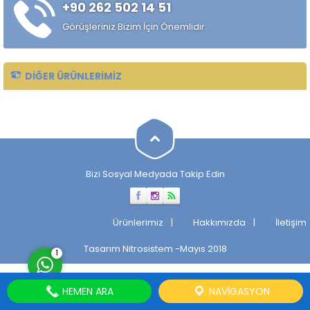
+90 262 502 14 51
alaşımlı özel çelik türüdür.
Özellikle rulman, bilya,
Görüşleriniz Bizim İçin Önemlidir.
makaralı rulman elemanları,
hassas...
DIĞER ÜRÜNLERIMIZ
Müşteri Temsilcisi
Bizi Sosyal Medyada Takip Edin
Cevap Yaz
Ürünlerimiz
Hakkımızda
İletişim
Tasarım
Nitrosistem
-Mayıs 2018
1
HEMEN ARA
NAVIGASYON