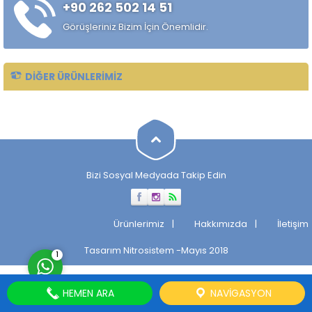
+90 262 502 14 51
Görüşleriniz Bizim İçin Önemlidir.
DIĞER ÜRÜNLERIMIZ
Müşteri Temsilcisi
Bizi Sosyal Medyada Takip Edin
Cevap Yaz
Ürünlerimiz
Hakkımızda
İletişim
Tasarım
Nitrosistem
-Mayıs 2018
1
HEMEN ARA
NAVIGASYON