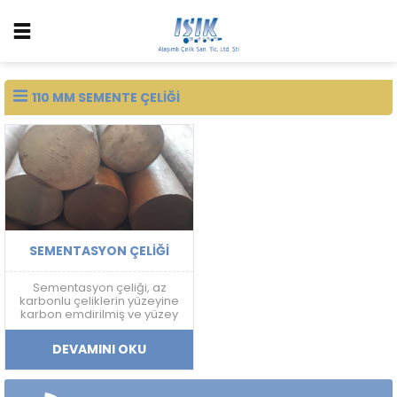
110 MM SEMENTE ÇELIĞI
SEMENTASYON ÇELIĞI
Sementasyon çeliği, az
karbonlu çeliklerin yüzeyine
karbon emdirilmiş ve yüzey
sertliği arttırılmış bir çelik
türüdür.
DEVAMINI OKU