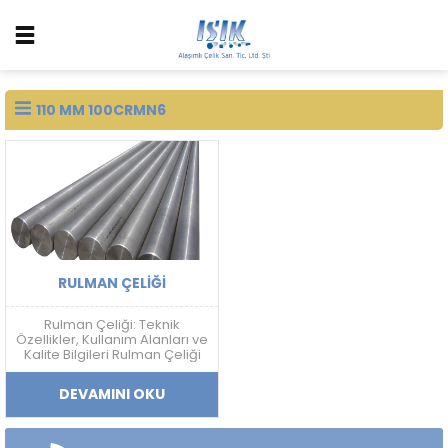
110 MM 100CRMN6
RULMAN ÇELIĞI
Rulman Çeliği: Teknik
Özellikler, Kullanım Alanları ve
Kalite Bilgileri Rulman Çeliği
Nedir? Rulman çeliği; yüksek
sertlik, aşınma dayanımı,
DEVAMINI OKU
yorulma direnci ve boyutsal
kararlılık gerektiren
uygulamalarda kullanılan
yüksek karbonlu krom