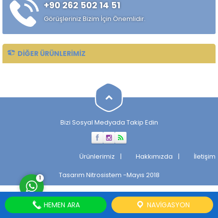
+90 262 502 14 51
alaşımlı özel çelik türüdür.
Özellikle rulman, bilya,
Görüşleriniz Bizim İçin Önemlidir.
makaralı rulman elemanları,
hassas...
DIĞER ÜRÜNLERIMIZ
Müşteri Temsilcisi
Bizi Sosyal Medyada Takip Edin
Cevap Yaz
Ürünlerimiz
Hakkımızda
İletişim
Tasarım
Nitrosistem
-Mayıs 2018
1
HEMEN ARA
NAVIGASYON