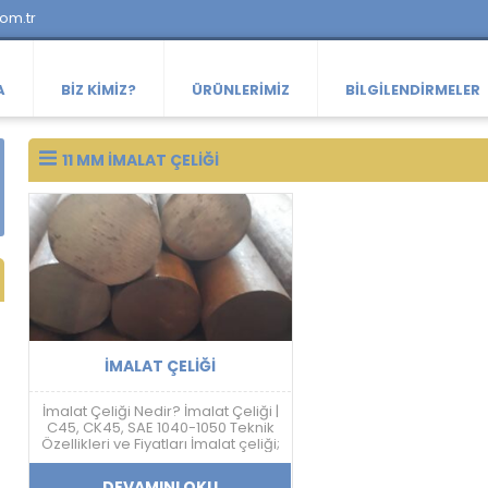
com.tr
A
BIZ KIMIZ?
ÜRÜNLERIMIZ
BILGILENDIRMELER
11 MM İMALAT ÇELIĞI
İMALAT ÇELIĞI
İmalat Çeliği Nedir? İmalat Çeliği |
C45, CK45, SAE 1040-1050 Teknik
Özellikleri ve Fiyatları İmalat çeliği;
makine, otomotiv, savunma
sanayi, kalıp ve mekanik sistem
DEVAMINI OKU