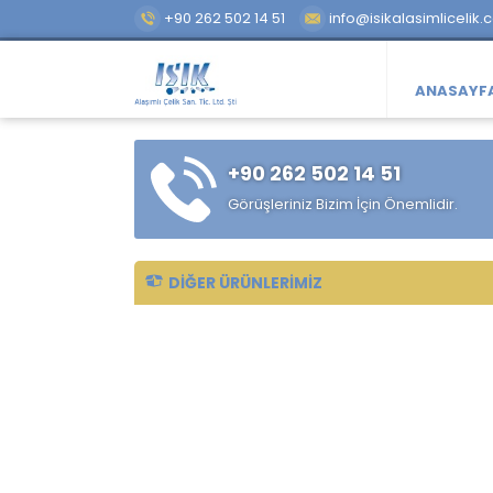
+90 262 502 14 51
info@isikalasimlicelik.
ANASAYF
+90 262 502 14 51
Görüşleriniz Bizim İçin Önemlidir.
DIĞER ÜRÜNLERIMIZ