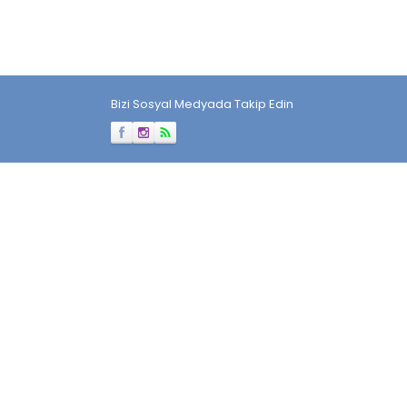
Bizi Sosyal Medyada Takip Edin
Müşteri Temsilcisi
Cevap Yaz