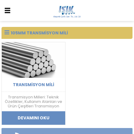
105MM TRANSMISYON MILI
TRANSMISYON MILI
Transmisyon Milleri: Teknik
Özellikler, Kullanım Alanları ve
Ürün Çeşitleri Transmisyon
Mili Nedir? Transmisyon mili;
mekanik güç aktarımı,
DEVAMINI OKU
doğrusal hareket sistemleri
ve makine ekipmanlarında
kullanılan, yüksek ölçü
hassasiyetine sahip soğuk