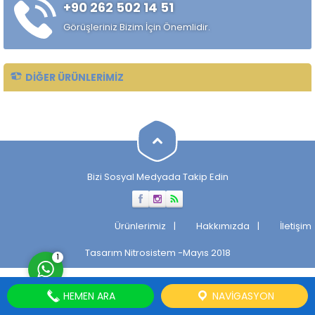
+90 262 502 14 51
çekilmiş çelik mil ürünüdür.
Standart sıcak haddelenmiş
Görüşleriniz Bizim İçin Önemlidir.
çeliklere kıyasla daha
kontrollü...
DIĞER ÜRÜNLERIMIZ
Müşteri Temsilcisi
Bizi Sosyal Medyada Takip Edin
Cevap Yaz
Ürünlerimiz
Hakkımızda
İletişim
Tasarım
Nitrosistem
-Mayıs 2018
1
HEMEN ARA
NAVIGASYON