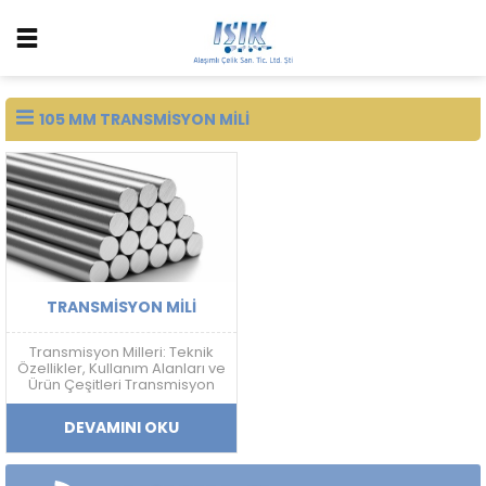
105 MM TRANSMISYON MILI
TRANSMISYON MILI
Transmisyon Milleri: Teknik
Özellikler, Kullanım Alanları ve
Ürün Çeşitleri Transmisyon
Mili Nedir? Transmisyon mili;
mekanik güç aktarımı,
DEVAMINI OKU
doğrusal hareket sistemleri
ve makine ekipmanlarında
kullanılan, yüksek ölçü
hassasiyetine sahip soğuk