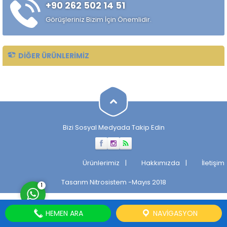
+90 262 502 14 51
çekilmiş çelik mil ürünüdür.
Standart sıcak haddelenmiş
Görüşleriniz Bizim İçin Önemlidir.
çeliklere kıyasla daha
kontrollü...
DIĞER ÜRÜNLERIMIZ
Müşteri Temsilcisi
Bizi Sosyal Medyada Takip Edin
Cevap Yaz
Ürünlerimiz
Hakkımızda
İletişim
Tasarım
Nitrosistem
-Mayıs 2018
1
HEMEN ARA
NAVIGASYON