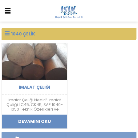
1040 ÇELIK
İMALAT ÇELIĞI
İmalat Çeliği Nedir? İmalat
Çeliği | C45, CK45, SAE 1040-
1050 Teknik Özellikleri ve
Fiyatları İmalat çeliği; makine,
otomotiv, savunma sanayi,
DEVAMINI OKU
kalıp ve mekanik sistem
üretimlerinde yaygın
kullanılan karbon esaslı
mühendislik çelik grubudur.