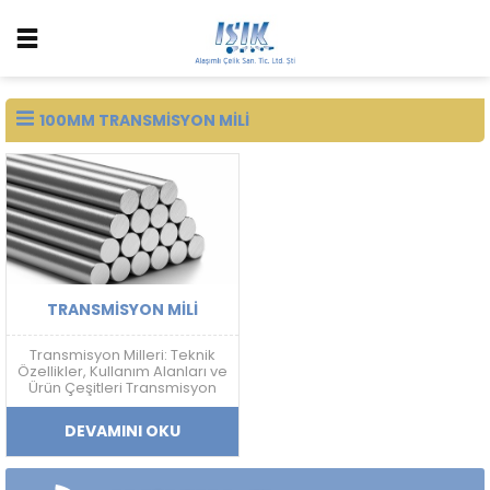
100MM TRANSMISYON MILI
TRANSMISYON MILI
Transmisyon Milleri: Teknik
Özellikler, Kullanım Alanları ve
Ürün Çeşitleri Transmisyon
Mili Nedir? Transmisyon mili;
mekanik güç aktarımı,
DEVAMINI OKU
doğrusal hareket sistemleri
ve makine ekipmanlarında
kullanılan, yüksek ölçü
hassasiyetine sahip soğuk