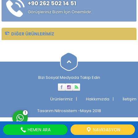
+90 262 502 14 51
çekilmiş çelik mil ürünüdür.
Standart sıcak haddelenmiş
Görüşleriniz Bizim İçin Önemlidir.
çeliklere kıyasla daha
kontrollü...
DIĞER ÜRÜNLERIMIZ
Müşteri Temsilcisi
Bizi Sosyal Medyada Takip Edin
Cevap Yaz
Ürünlerimiz
Hakkımızda
İletişim
Tasarım
Nitrosistem
-Mayıs 2018
1
HEMEN ARA
NAVIGASYON