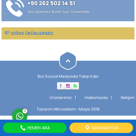
+90 262 502 14 51
sağlamak amacıyla tercih
edilir. Düşük kesme direnci...
Görüşleriniz Bizim İçin Önemlidir.
DIĞER ÜRÜNLERIMIZ
Müşteri Temsilcisi
Bizi Sosyal Medyada Takip Edin
Cevap Yaz
Ürünlerimiz
Hakkımızda
İletişim
Tasarım
Nitrosistem
-Mayıs 2018
1
HEMEN ARA
NAVIGASYON