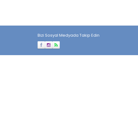
Bizi Sosyal Medyada Takip Edin
Müşteri Temsilcisi
Cevap Yaz