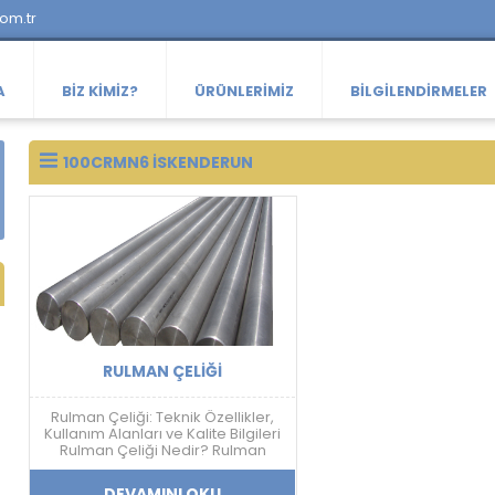
com.tr
A
BIZ KIMIZ?
ÜRÜNLERIMIZ
BILGILENDIRMELER
100CRMN6 ISKENDERUN
RULMAN ÇELIĞI
Rulman Çeliği: Teknik Özellikler,
Kullanım Alanları ve Kalite Bilgileri
Rulman Çeliği Nedir? Rulman
çeliği; yüksek sertlik, aşınma
dayanımı, yorulma direnci ve
DEVAMINI OKU