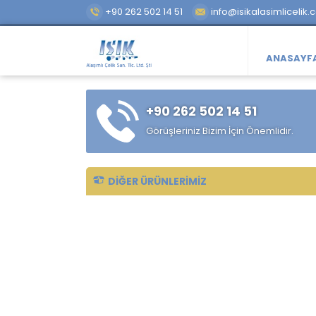
+90 262 502 14 51
info@isikalasimlicelik.
ANASAYF
+90 262 502 14 51
Görüşleriniz Bizim İçin Önemlidir.
DIĞER ÜRÜNLERIMIZ