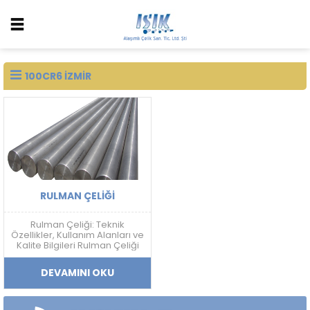
100CR6 IZMIR
RULMAN ÇELIĞI
Rulman Çeliği: Teknik
Özellikler, Kullanım Alanları ve
Kalite Bilgileri Rulman Çeliği
Nedir? Rulman çeliği; yüksek
sertlik, aşınma dayanımı,
DEVAMINI OKU
yorulma direnci ve boyutsal
kararlılık gerektiren
uygulamalarda kullanılan
yüksek karbonlu krom