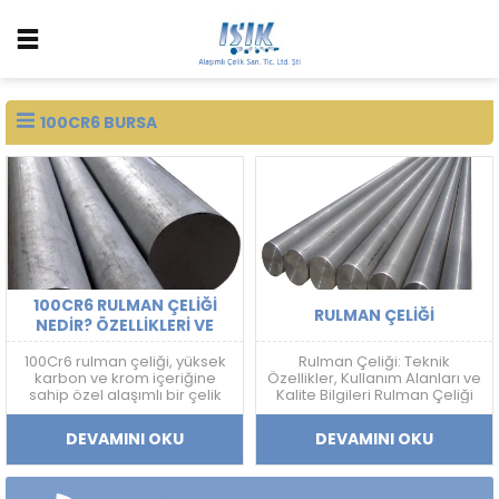
100CR6 BURSA
100CR6 RULMAN ÇELIĞI
RULMAN ÇELIĞI
NEDIR? ÖZELLIKLERI VE
KULLANIM ALANLARI
100Cr6 rulman çeliği, yüksek
Rulman Çeliği: Teknik
karbon ve krom içeriğine
Özellikler, Kullanım Alanları ve
sahip özel alaşımlı bir çelik
Kalite Bilgileri Rulman Çeliği
türüdür. EN standardında
Nedir? Rulman çeliği; yüksek
1.3505, ASTM standardında
sertlik, aşınma dayanımı,
DEVAMINI OKU
DEVAMINI OKU
ise AISI 52100 olarak bilinir.
yorulma direnci ve boyutsal
Yüksek sertlik, aşınma direnci
kararlılık gerektiren
ve yorulma dayanımı
uygulamalarda kullanılan
gerektiren uygulamalarda
yüksek karbonlu krom