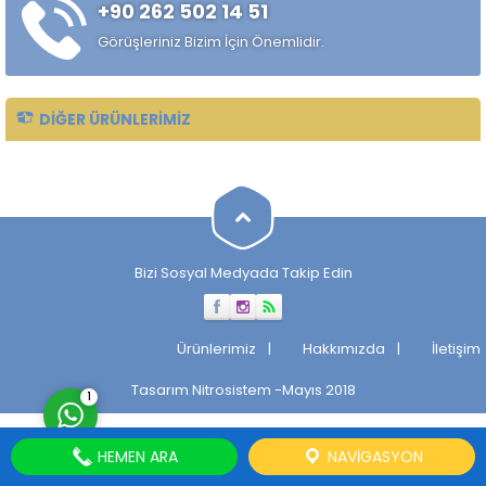
+90 262 502 14 51
tercih edilen bu malzeme,
alaşımlı özel çelik türüdür.
özellikle rulman üretiminde...
Özellikle rulman, bilya,
Görüşleriniz Bizim İçin Önemlidir.
makaralı rulman elemanları,
hassas...
DIĞER ÜRÜNLERIMIZ
Müşteri Temsilcisi
Bizi Sosyal Medyada Takip Edin
Cevap Yaz
Ürünlerimiz
Hakkımızda
İletişim
Tasarım
Nitrosistem
-Mayıs 2018
1
HEMEN ARA
NAVIGASYON