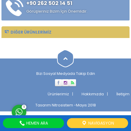
+90 262 502 14 51
çekilmiş çelik mil ürünüdür.
Standart sıcak haddelenmiş
Görüşleriniz Bizim İçin Önemlidir.
çeliklere kıyasla daha
kontrollü...
DIĞER ÜRÜNLERIMIZ
Müşteri Temsilcisi
Bizi Sosyal Medyada Takip Edin
Cevap Yaz
Ürünlerimiz
Hakkımızda
İletişim
Tasarım
Nitrosistem
-Mayıs 2018
1
HEMEN ARA
NAVIGASYON