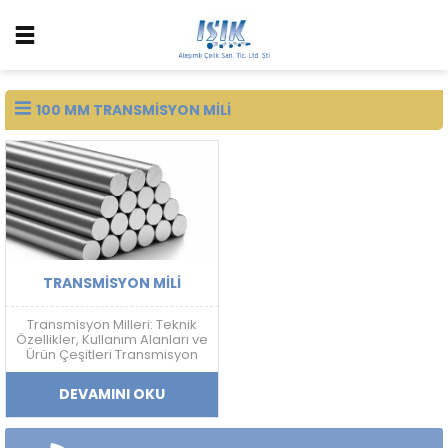
100 MM TRANSMISYON MILI
TRANSMISYON MILI
Transmisyon Milleri: Teknik
Özellikler, Kullanım Alanları ve
Ürün Çeşitleri Transmisyon
Mili Nedir? Transmisyon mili;
mekanik güç aktarımı,
DEVAMINI OKU
doğrusal hareket sistemleri
ve makine ekipmanlarında
kullanılan, yüksek ölçü
hassasiyetine sahip soğuk