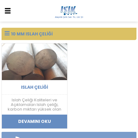
10 MM ISLAH ÇELIĞI
ISLAH ÇELIĞI
Islah Çeliği Kaliteleri ve
Açıklamaları Islah çeliği,
karbon miktarı yüksek olan
ve sertleştirme işlemine
uygun olan çeliklerdir. Islah
DEVAMINI OKU
çeliği, farklı alaşım
elementleri ile birleştirilerek
çeşitli kalitelerde üretilir. Bu
kaliteler, çeliklerin mekanik