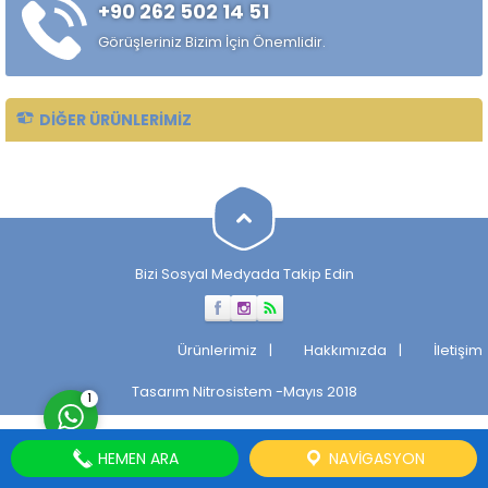
+90 262 502 14 51
özelliklerini, sertlik derinliğini,
korozyon direncini ve kaynak
Görüşleriniz Bizim İçin Önemlidir.
kabiliyetini etkiler....
DIĞER ÜRÜNLERIMIZ
Müşteri Temsilcisi
Bizi Sosyal Medyada Takip Edin
Cevap Yaz
Ürünlerimiz
Hakkımızda
İletişim
Tasarım
Nitrosistem
-Mayıs 2018
1
HEMEN ARA
NAVIGASYON